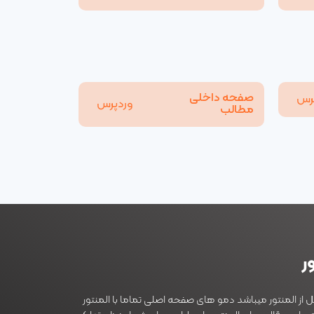
صفحه داخلی
رس
وردپرس
مطالب
ر
 از المنتور میباشد دمو های صفحه اصلی تماما با المنتور